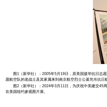
图
1
（新华社）：
2005
年
5
月
19
日，原美国援华抗日志愿
愿航空队的老战士及其家属来到南京航空烈士公墓凭吊抗日
图
2
（新华社）：
2024
年
3
月
11
日，为庆祝中美建交
45
在美国纽约参观图片展。