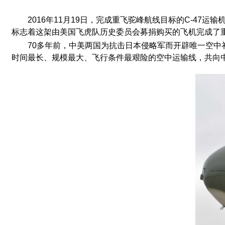
2016
年
11
月
19
日，完成重飞驼峰航线目标的
C-47
运输
标志着这架由美国飞虎队历史委员会募捐购买的飞机完成了
70
多年前，中美两国为抗击日本侵略军而开辟唯一空中
时间最长、规模最大、飞行条件最艰险的空中运输线，共向