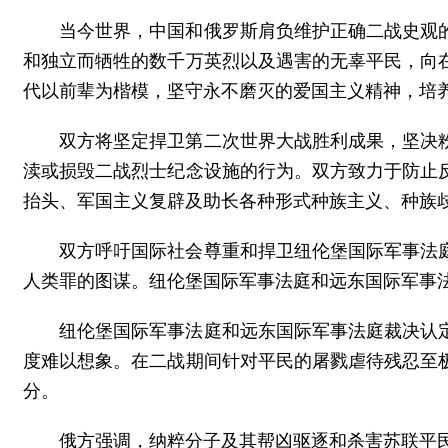
当今世界，中国和俄罗斯肩负维护正确二战史观
和独立而牺牲的数千万英烈以及遇害的无辜平民，向
代以前辈为楷模，坚守永不磨灭的爱国主义精神，培
双方将坚定捍卫第二次世界大战胜利成果，坚决
渎或损毁二战烈士纪念设施的行为。双方致力于防止
抬头、军国主义复辟及助长各种形式种族主义、种族
双方呼吁国际社会尊重和捍卫纽伦堡国际军事法
人类罪的图谋。纽伦堡国际军事法庭和远东国际军事
纽伦堡国际军事法庭和远东国际军事法庭裁决认
度难以想象。在二战期间针对平民的屠戮虐待残忍至
分。
俄方强调，纳粹分子及其帮凶驱逐和杀害苏联平