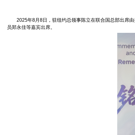
2025年8
月
8
日，
驻纽约总领事陈立在联合国总部出席由
员郑永佳等嘉宾
出席
。