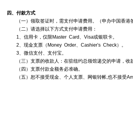
四、付款方式
（一）领取签证时，需支付申请费用。（申办中国香港
（二）请选择以下方式支付申请费用：
1
、信用卡，仅限
Master Card、
Visa或银联
卡。
2
、现金支票（
Money Order
、
Cashier's Check）
。
3、微信支付、支付宝。
（三）支票的收款人：
在驻纽约总领馆递交的申请
，收
（四）支票付款金额务必准确。
（五）恕不接受现金、个人支票、网银转帐
,
也不接受
Am