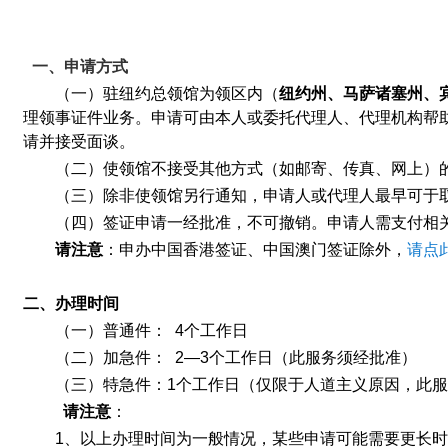
一、申请方式
（一）
驻纽约总领馆为领区内（
纽约州、马萨诸塞州、
理领事证件业务。
申请可由本人或委托代理人、代理机构帮
请并接受面谈。
（二）使领馆不接受其他方式（如邮寄、传真、网上）
（三）除非使领馆另行通知，申请人或代理人最早可于
（四）签证申请一经批准，不可撤销。申请人需支付相
请注意
：
申办中国香港签证、中国澳门签证除外，
请点
二、办理时间
（一）普通件：
4
个工作日
（二）加急件：
2—3
个工作日（此服务须经批准）
（三）特急件：
1
个工作日（仅限于人道主义原因，此服
请注意
：
1
、以上办理时间为一般情况，某些申请可能需要更长时