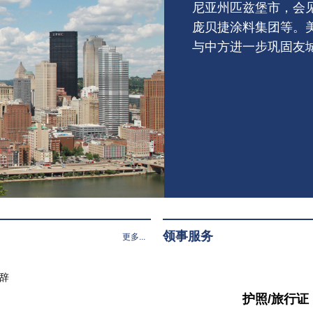
尼亚州匹兹堡市，会
庞贝捷涂料集团等。
与中方进一步巩固友
领事服务
更多...
致辞
护照/旅行证