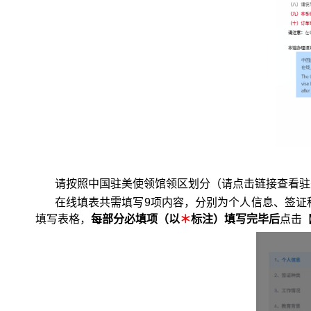
请按照中国驻美使领馆领区划分（请点击链接查看驻美
在线填表共需填写
9
项内容，分别为个人信息、签证
填写表格，
每部分必填项
（以
＊
标注）
填
写完毕后
点击